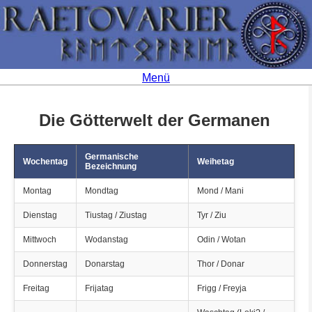
Menü
Die Götterwelt der Germanen
Germanische
Wochentag
Weihetag
Bezeichnung
Montag
Mondtag
Mond / Mani
Dienstag
Tiustag / Ziustag
Tyr / Ziu
Mittwoch
Wodanstag
Odin / Wotan
Donnerstag
Donarstag
Thor / Donar
Freitag
Frijatag
Frigg / Freyja